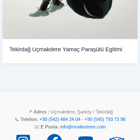
Tekirdağ Uçmakdere Yamaç Paraşütü Egitimi
📍
Adres :
Uçmakdere, Şarköy / Tekirdağ
📞
Telefon:
+90 (542) 484 24 04
-
+90 (545) 793 73 98
✉️
E Posta:
info@modextrem.com