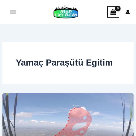
İçeriğe
atla
Yamaç Paraşütü Egitim