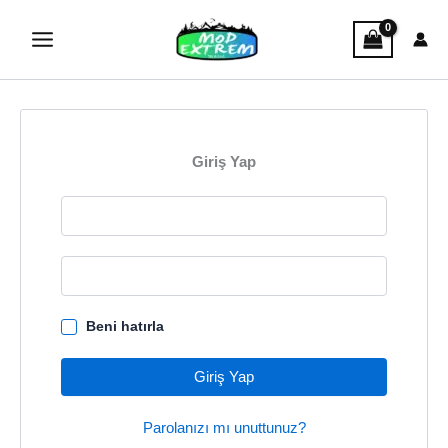
İçeriğe
atla
Giriş Yap
Beni hatırla
Giriş Yap
Parolanızı mı unuttunuz?