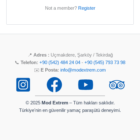
Not a member?
Register
📍
Adres :
Uçmakdere, Şarköy / Tekirdağ
📞
Telefon:
+90 (542) 484 24 04
-
+90 (545) 793 73 98
✉️
E Posta:
info@modextrem.com
© 2025
Mod Extrem
– Tüm hakları saklıdır.
Türkiye'nin en güvenilir yamaç paraşütü deneyimi.