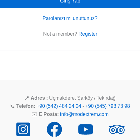
Giriş Yap
Parolanızı mı unuttunuz?
Not a member?
Register
📍
Adres :
Uçmakdere, Şarköy / Tekirdağ
📞
Telefon:
+90 (542) 484 24 04
-
+90 (545) 793 73 98
✉️
E Posta:
info@modextrem.com