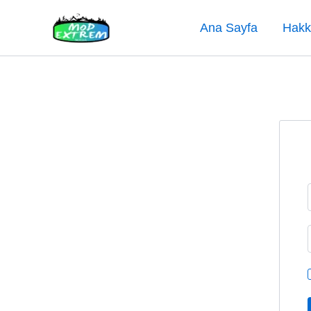
İçeriğe
atla
Ana Sayfa
Hakk